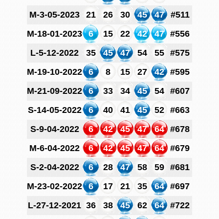
M-3-05-2023
21
26
30
45
47
#511
M-18-01-2023
6
15
22
42
47
#556
L-5-12-2022
35
45
47
54
55
#575
M-19-10-2022
6
8
15
27
42
#595
M-21-09-2022
6
33
34
45
54
#607
S-14-05-2022
6
40
41
45
52
#663
S-9-04-2022
6
42
45
47
64
#678
M-6-04-2022
6
42
45
47
64
#679
S-2-04-2022
6
28
47
58
59
#681
M-23-02-2022
6
17
21
35
64
#697
L-27-12-2021
36
38
45
62
64
#722