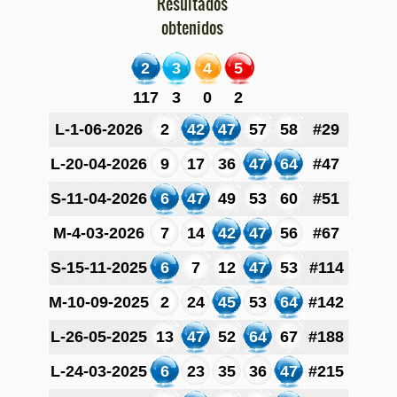
Resultados
obtenidos
2
3
4
5
117
3
0
2
L-1-06-2026
2
42
47
57
58
#29
L-20-04-2026
9
17
36
47
64
#47
S-11-04-2026
6
47
49
53
60
#51
M-4-03-2026
7
14
42
47
56
#67
S-15-11-2025
6
7
12
47
53
#114
M-10-09-2025
2
24
45
53
64
#142
L-26-05-2025
13
47
52
64
67
#188
L-24-03-2025
6
23
35
36
47
#215