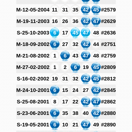
M-12-05-2004
11
31
35
42
45
#2579
M-19-11-2003
16
26
36
42
47
#2629
S-25-10-2003
6
17
45
47
48
#2636
M-18-09-2002
6
27
32
42
44
#2751
M-21-08-2002
1
6
43
47
48
#2759
M-27-02-2002
1
2
6
19
45
#2809
S-16-02-2002
19
31
32
42
45
#2812
M-24-10-2001
6
15
24
27
42
#2845
S-25-08-2001
8
17
22
42
47
#2862
S-23-06-2001
6
35
38
40
42
#2880
S-19-05-2001
6
10
21
47
49
#2890