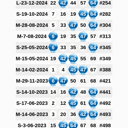
L-23-12-2024
22
42
44
57
64
#254
S-19-10-2024
7
16
19
45
64
#282
M-28-08-2024
5
33
47
50
64
#304
M-7-08-2024
6
19
35
47
57
#313
S-25-05-2024
6
33
35
36
64
#345
M-15-05-2024
19
42
45
55
69
#349
M-14-02-2024
1
4
45
47
67
#388
M-29-11-2023
6
47
50
61
68
#421
S-14-10-2023
14
16
42
48
64
#441
S-17-06-2023
2
12
45
61
64
#492
M-14-06-2023
3
20
36
42
64
#493
S-3-06-2023
15
45
64
67
68
#498