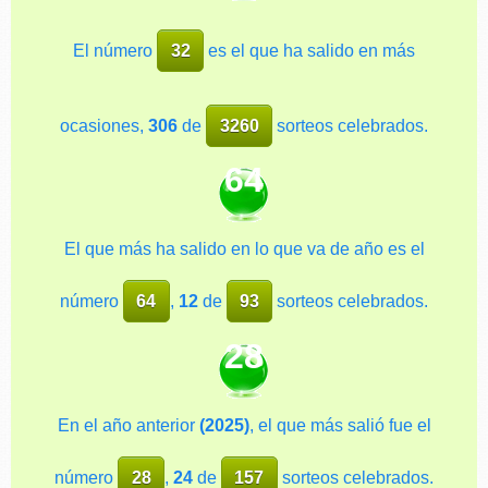
El número
32
es el que ha salido en más
ocasiones,
306
de
3260
sorteos celebrados.
64
El que más ha salido en lo que va de año es el
número
64
,
12
de
93
sorteos celebrados.
28
En el año anterior
(2025)
, el que más salió fue el
número
28
,
24
de
157
sorteos celebrados.