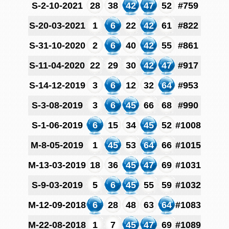
S-2-10-2021
28
38
42
47
52
#759
S-20-03-2021
1
6
22
42
61
#822
S-31-10-2020
2
6
40
42
55
#861
S-11-04-2020
22
29
30
42
47
#917
S-14-12-2019
3
6
12
32
64
#953
S-3-08-2019
3
6
45
66
68
#990
S-1-06-2019
6
15
34
45
52
#1008
M-8-05-2019
1
45
53
64
66
#1015
M-13-03-2019
18
36
45
47
69
#1031
S-9-03-2019
5
6
45
55
59
#1032
M-12-09-2018
6
28
48
63
64
#1083
M-22-08-2018
1
7
45
47
69
#1089