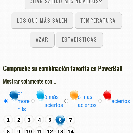
¿HAN SALIDO MIS NÚMEROS?
LOS QUE MÁS SALEN
TEMPERATURA
AZAR
ESTADISTICAS
Compruebe su combinación favorita en PowerBall
Mostrar solamente con ...
or
ó más
ó más
2
more
3
4
5
aciertos
aciertos
aciertos
hits
1
2
3
4
5
6
7
8
9
10
11
12
13
14