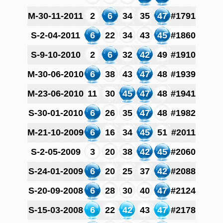
M-30-11-2011
2
6
34
35
47
#1791
S-2-04-2011
6
22
34
43
45
#1860
S-9-10-2010
2
6
32
42
49
#1910
M-30-06-2010
6
38
43
47
48
#1939
M-23-06-2010
11
30
45
47
48
#1941
S-30-01-2010
6
26
35
47
48
#1982
M-21-10-2009
6
16
34
45
51
#2011
S-2-05-2009
3
20
38
42
45
#2060
S-24-01-2009
6
20
25
37
42
#2088
S-20-09-2008
6
28
30
40
47
#2124
S-15-03-2008
6
22
42
43
47
#2178