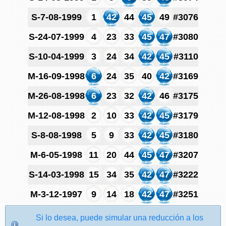
S-7-08-1999
1
42
44
45
49
#3076
S-24-07-1999
4
23
33
45
47
#3080
S-10-04-1999
3
24
34
42
45
#3110
M-16-09-1998
6
24
35
40
42
#3169
M-26-08-1998
6
23
32
42
46
#3175
M-12-08-1998
2
10
33
42
45
#3179
S-8-08-1998
5
9
33
42
45
#3180
M-6-05-1998
11
20
44
45
47
#3207
S-14-03-1998
15
34
35
42
47
#3222
M-3-12-1997
9
14
18
42
47
#3251
Si lo desea, puede simular una reducción a los