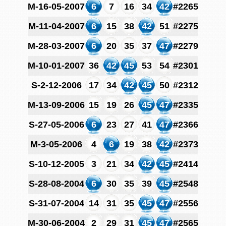
M-16-05-2007
6
7
16
34
42
#2265
M-11-04-2007
6
15
38
42
51
#2275
M-28-03-2007
6
20
35
37
47
#2279
M-10-01-2007
36
42
45
53
54
#2301
S-2-12-2006
17
34
42
45
50
#2312
M-13-09-2006
15
19
26
45
47
#2335
S-27-05-2006
6
23
27
41
47
#2366
M-3-05-2006
4
6
19
38
42
#2373
S-10-12-2005
3
21
34
42
45
#2414
S-28-08-2004
6
30
35
39
45
#2548
S-31-07-2004
14
31
35
45
47
#2556
M-30-06-2004
2
29
31
45
47
#2565