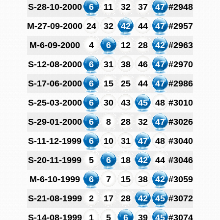
S-28-10-2000
6
11
32
37
47
#2948
M-27-09-2000
24
32
42
44
47
#2957
M-6-09-2000
4
6
12
28
42
#2963
S-12-08-2000
6
31
38
46
47
#2970
S-17-06-2000
6
15
25
44
47
#2986
S-25-03-2000
6
30
43
45
48
#3010
S-29-01-2000
6
8
28
32
47
#3026
S-11-12-1999
6
10
31
47
48
#3040
S-20-11-1999
5
6
18
42
44
#3046
M-6-10-1999
6
7
15
38
42
#3059
S-21-08-1999
2
17
28
42
45
#3072
S-14-08-1999
1
5
6
39
45
#3074