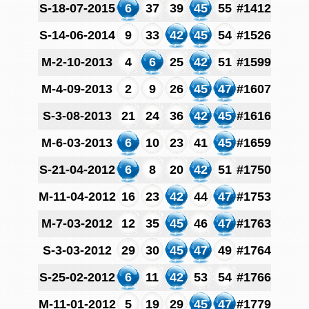
S-18-07-2015
6
37
39
45
55
#1412
S-14-06-2014
9
33
42
45
54
#1526
M-2-10-2013
4
6
25
42
51
#1599
M-4-09-2013
2
9
26
45
47
#1607
S-3-08-2013
21
24
36
42
45
#1616
M-6-03-2013
6
10
23
41
45
#1659
S-21-04-2012
6
8
20
42
51
#1750
M-11-04-2012
16
23
42
44
47
#1753
M-7-03-2012
12
35
45
46
47
#1763
S-3-03-2012
29
30
45
47
49
#1764
S-25-02-2012
6
11
42
53
54
#1766
M-11-01-2012
5
19
29
45
47
#1779