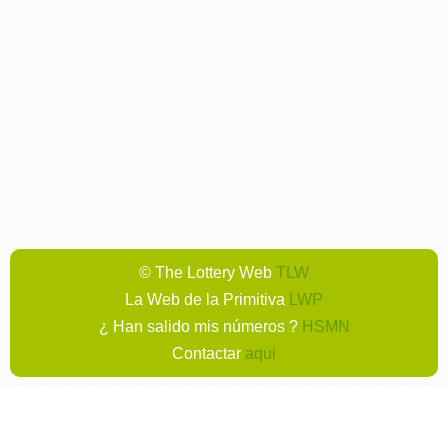
© The Lottery Web
TLW
La Web de la Primitiva
LWP
¿ Han salido mis números ?
HSMN
Contactar
aqui