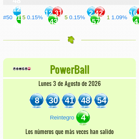
48
12
12 31
2 42
16
31
#50
5
0.15%
5
0.15%
1
1.09%
43
57
4
43
PowerBall
Lunes 3 de Agosto de 2026
8
30
41
48
54
4
Reintegro
Los números que más veces han salido