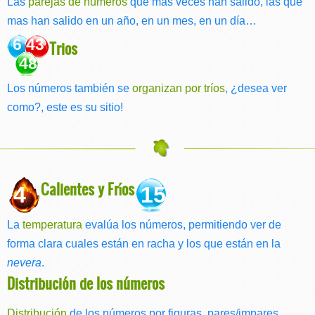
Las
parejas de números
que más veces han salido, las que
mas han salido en un año, en un mes, en un día…
6 43
Trios
48
Los números también se
organizan por tríos
, ¿desea ver
como?, este es su sitio!
Calientes y Fríos
4
15
La
temperatura
evalúa los números, permitiendo ver de
forma clara cuales están en racha y los que están en la
nevera
.
Distribución de los números
Distribución
de los números por figuras, pares/impares,