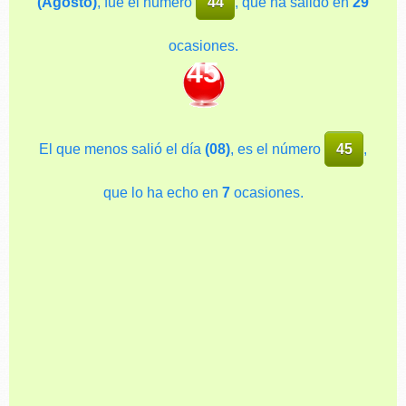
(Agosto)
, fue el número
44
, que ha salido en
29
ocasiones.
45
El que menos salió el día
(08)
, es el número
45
,
que lo ha echo en
7
ocasiones.