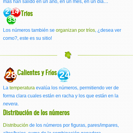
mas han salido en un año, en un mes, en un día…
2 14
Trios
33
Los números también se
organizan por tríos
, ¿desea ver
como?, este es su sitio!
Calientes y Fríos
28
24
La
temperatura
evalúa los números, permitiendo ver de
forma clara cuales están en racha y los que están en la
nevera
.
Distribución de los números
Distribución
de los números por figuras, pares/impares,
altos/bajos, suma de la combinación ganadora.