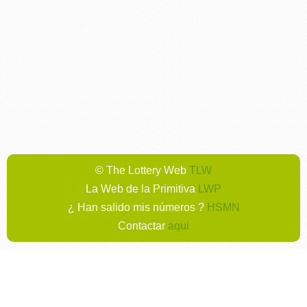
© The Lottery Web
TLW
La Web de la Primitiva
LWP
¿ Han salido mis números ?
HSMN
Contactar
aqui