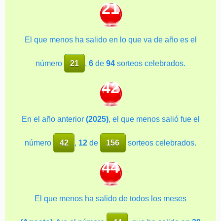
21
El que menos ha salido en lo que va de año es el
número
21
,
6
de
94
sorteos celebrados.
42
En el año anterior
(2025)
, el que menos salió fue el
número
42
,
12
de
156
sorteos celebrados.
44
El que menos ha salido de todos los meses