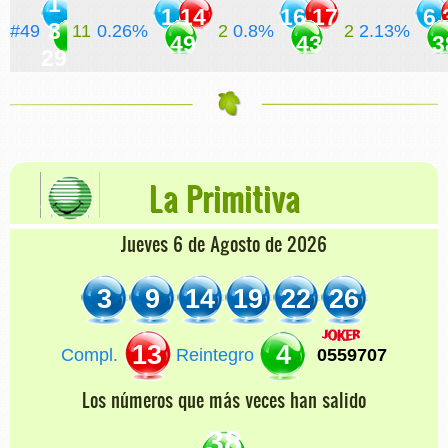
1
1 14
16 17
6 
3
#49
11
0.26%
2
0.8%
2
2.13%
49
43
3
29
La Primitiva
Jueves 6 de Agosto de 2026
3
9
14
19
22
26
13
4
Compl.
Reintegro
0559707
Los números que más veces han salido
38