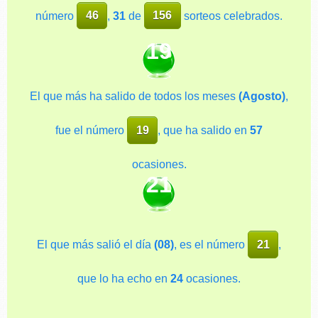
número
46
,
31
de
156
sorteos celebrados.
19
El que más ha salido de todos los meses
(Agosto)
,
fue el número
19
, que ha salido en
57
ocasiones.
21
El que más salió el día
(08)
, es el número
21
,
que lo ha echo en
24
ocasiones.