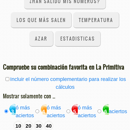
¿HAN SALIDO MIS NÚMEROS?
LOS QUE MÁS SALEN
TEMPERATURA
AZAR
ESTADISTICAS
Compruebe su combinación favorita en La Primitiva
Incluir el número complementario para realizar los
cálculos
Mostrar solamente con ...
ó más
ó más
ó más
3
4
5
6
aciertos
aciertos
aciertos
aciertos
10
20
30
40