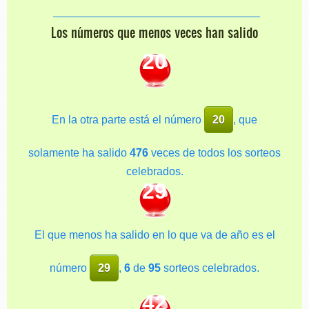
Los números que menos veces han salido
20
En la otra parte está el número
20
, que
solamente ha salido
476
veces de todos los sorteos
celebrados.
29
El que menos ha salido en lo que va de año es el
número
29
,
6
de
95
sorteos celebrados.
42