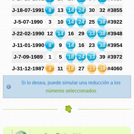
J-18-07-1991
8
13
14
24
30
32
#3855
J-5-07-1990
3
10
14
24
25
38
#3922
J-22-02-1990
12
14
16
29
33
38
#3948
J-11-01-1990
8
9
14
16
23
38
#3954
J-7-09-1989
1
5
18
24
33
39
#3972
J-31-12-1987
8
11
18
27
33
38
#4060
Si lo desea, puede simular una reducción a los
números seleccionados