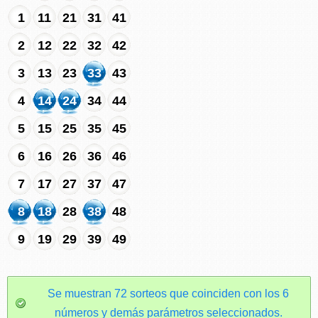
1
11
21
31
41
2
12
22
32
42
3
13
23
33
43
4
14
24
34
44
5
15
25
35
45
6
16
26
36
46
7
17
27
37
47
8
18
28
38
48
9
19
29
39
49
Se muestran 72 sorteos que coinciden con los 6
números y demás parámetros seleccionados.