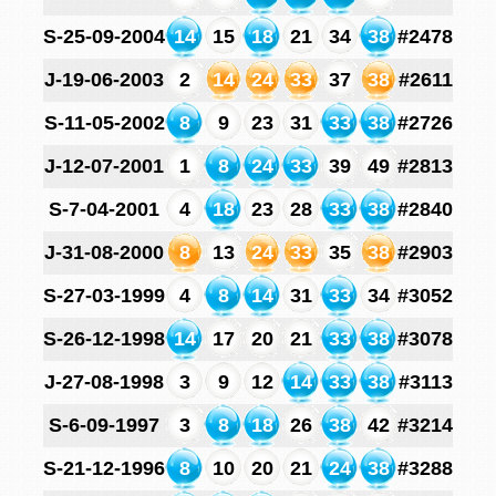
S-25-09-2004
14
15
18
21
34
38
#2478
J-19-06-2003
2
14
24
33
37
38
#2611
S-11-05-2002
8
9
23
31
33
38
#2726
J-12-07-2001
1
8
24
33
39
49
#2813
S-7-04-2001
4
18
23
28
33
38
#2840
J-31-08-2000
8
13
24
33
35
38
#2903
S-27-03-1999
4
8
14
31
33
34
#3052
S-26-12-1998
14
17
20
21
33
38
#3078
J-27-08-1998
3
9
12
14
33
38
#3113
S-6-09-1997
3
8
18
26
38
42
#3214
S-21-12-1996
8
10
20
21
24
38
#3288