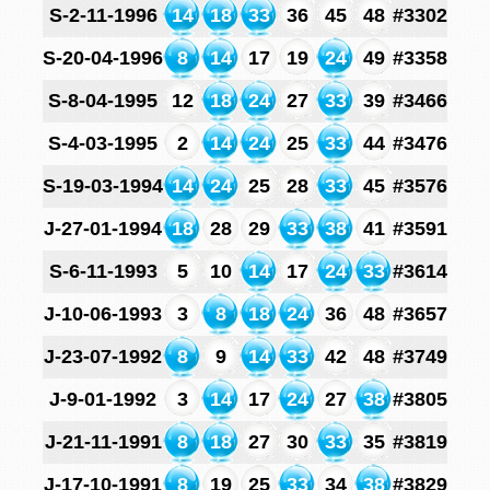
S-2-11-1996
14
18
33
36
45
48
#3302
S-20-04-1996
8
14
17
19
24
49
#3358
S-8-04-1995
12
18
24
27
33
39
#3466
S-4-03-1995
2
14
24
25
33
44
#3476
S-19-03-1994
14
24
25
28
33
45
#3576
J-27-01-1994
18
28
29
33
38
41
#3591
S-6-11-1993
5
10
14
17
24
33
#3614
J-10-06-1993
3
8
18
24
36
48
#3657
J-23-07-1992
8
9
14
33
42
48
#3749
J-9-01-1992
3
14
17
24
27
38
#3805
J-21-11-1991
8
18
27
30
33
35
#3819
J-17-10-1991
8
19
25
33
34
38
#3829