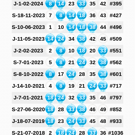
J-1-02-2024
8
14
23
33
35
42
#395
S-18-11-2023
7
8
14
18
36
43
#427
S-10-06-2023
1
10
14
18
38
44
#496
J-11-05-2023
14
24
34
38
42
45
#509
J-2-02-2023
2
8
10
18
20
33
#551
S-7-01-2023
5
8
21
24
32
38
#562
S-8-10-2022
8
17
24
28
35
38
#601
J-14-10-2021
4
8
19
21
24
33
#717
J-7-01-2021
18
24
32
33
35
46
#797
S-27-06-2020
18
28
33
38
46
49
#852
J-18-07-2019
18
23
24
33
45
48
#933
S-21-07-2018
2
18
24
28
33
36
#1036