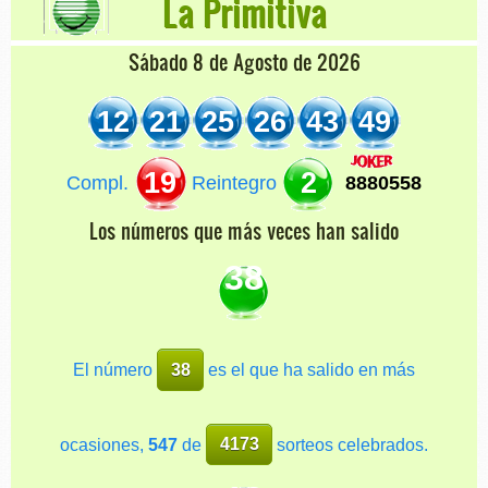
La Primitiva
Sábado 8 de Agosto de 2026
12
21
25
26
43
49
19
2
Compl.
Reintegro
8880558
Los números que más veces han salido
38
El número
38
es el que ha salido en más
ocasiones,
547
de
4173
sorteos celebrados.