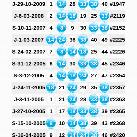
J-29-10-2009
1
14
28
33
38
40
#1947
J-6-03-2008
2
14
18
19
25
33
#2119
S-10-11-2007
4
8
9
30
33
38
#2152
J-1-03-2007
14
24
36
38
40
49
#2225
S-24-02-2007
7
8
14
18
25
44
#2226
S-31-12-2005
6
14
30
33
38
45
#2346
S-3-12-2005
4
14
18
24
27
47
#2354
J-24-11-2005
18
21
24
29
35
38
#2357
J-3-11-2005
1
21
24
28
33
38
#2363
J-27-10-2005
1
17
18
33
38
39
#2365
S-15-10-2005
8
10
14
38
39
43
#2368
S-16-04-2005
9
12
14
24
38
46
#2420