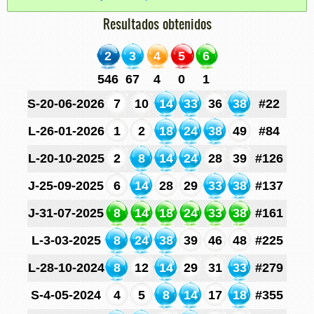
Resultados obtenidos
2
3
4
5
6
546
67
4
0
1
S-20-06-2026
7
10
14
33
36
38
#22
L-26-01-2026
1
2
18
24
38
49
#84
L-20-10-2025
2
8
14
24
28
39
#126
J-25-09-2025
6
14
28
29
33
38
#137
J-31-07-2025
8
14
18
24
33
38
#161
L-3-03-2025
8
24
38
39
46
48
#225
L-28-10-2024
8
12
14
29
31
33
#279
S-4-05-2024
4
5
8
14
17
18
#355