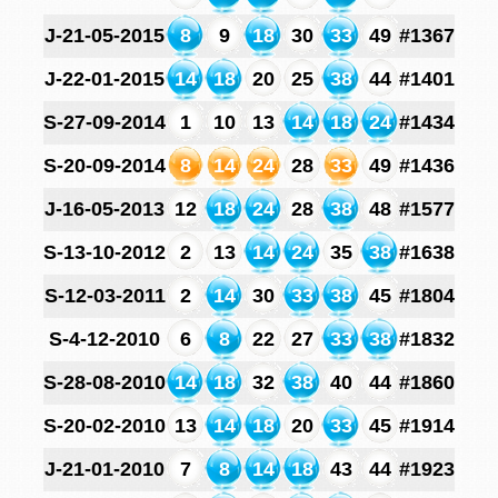
J-21-05-2015
8
9
18
30
33
49
#1367
J-22-01-2015
14
18
20
25
38
44
#1401
S-27-09-2014
1
10
13
14
18
24
#1434
S-20-09-2014
8
14
24
28
33
49
#1436
J-16-05-2013
12
18
24
28
38
48
#1577
S-13-10-2012
2
13
14
24
35
38
#1638
S-12-03-2011
2
14
30
33
38
45
#1804
S-4-12-2010
6
8
22
27
33
38
#1832
S-28-08-2010
14
18
32
38
40
44
#1860
S-20-02-2010
13
14
18
20
33
45
#1914
J-21-01-2010
7
8
14
18
43
44
#1923