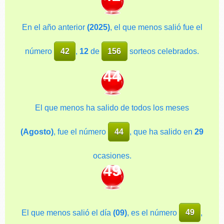
En el año anterior
(2025)
, el que menos salió fue el
número
42
,
12
de
156
sorteos celebrados.
44
El que menos ha salido de todos los meses
(Agosto)
, fue el número
44
, que ha salido en
29
ocasiones.
49
El que menos salió el día
(09)
, es el número
49
,