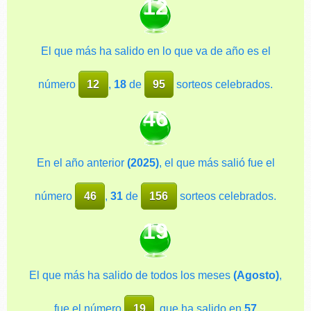
12
El que más ha salido en lo que va de año es el
número
12
,
18
de
95
sorteos celebrados.
46
En el año anterior
(2025)
, el que más salió fue el
número
46
,
31
de
156
sorteos celebrados.
19
El que más ha salido de todos los meses
(Agosto)
,
fue el número
19
, que ha salido en
57