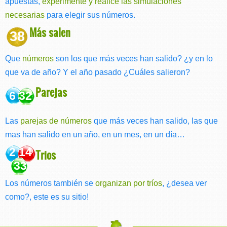
apuestas,
experimente y realice las simulaciones
necesarias
para elegir sus números.
Más salen
38
Que
números
son los que más veces han salido? ¿y en lo
que va de año? Y el año pasado ¿Cuáles salieron?
Parejas
6 32
Las
parejas de números
que más veces han salido, las que
mas han salido en un año, en un mes, en un día…
2 14
Trios
33
Los números también se
organizan por tríos
, ¿desea ver
como?, este es su sitio!