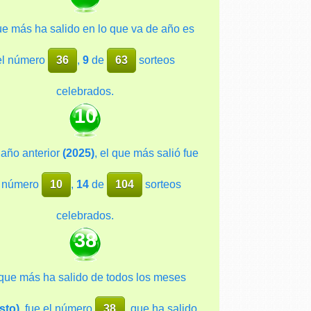
ue más ha salido en lo que va de año es
el número
36
,
9
de
63
sorteos
celebrados.
10
 año anterior
(2025)
, el que más salió fue
l número
10
,
14
de
104
sorteos
celebrados.
38
 que más ha salido de todos los meses
sto)
, fue el número
38
, que ha salido