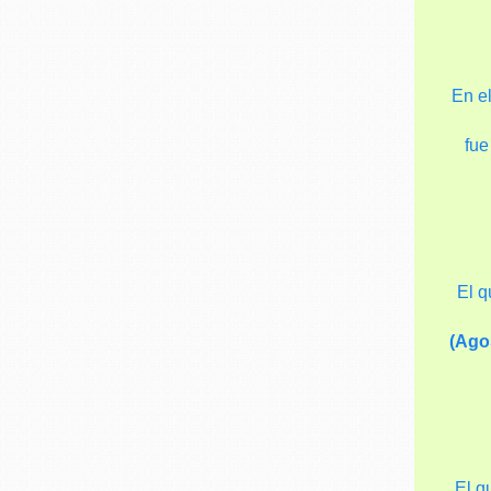
En e
fue
El q
(Ago
El q