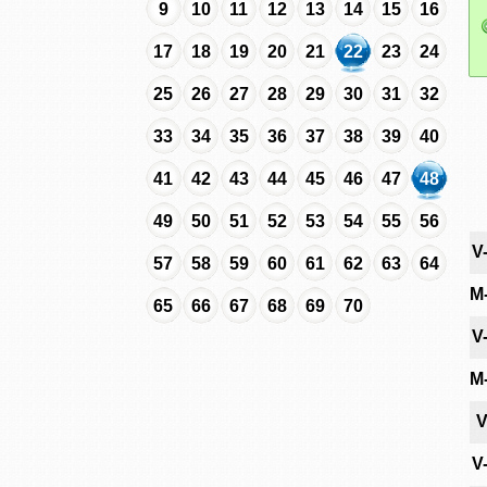
9
10
11
12
13
14
15
16
17
18
19
20
21
22
23
24
25
26
27
28
29
30
31
32
33
34
35
36
37
38
39
40
41
42
43
44
45
46
47
48
49
50
51
52
53
54
55
56
V
57
58
59
60
61
62
63
64
M
65
66
67
68
69
70
V
M
V
V