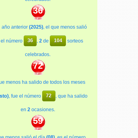
36
l año anterior
(2025)
, el que menos salió
 el número
36
,
2
de
104
sorteos
celebrados.
72
ue menos ha salido de todos los meses
sto)
, fue el número
72
, que ha salido
en
2
ocasiones.
59
ue menos salió el día
(08)
, es el número