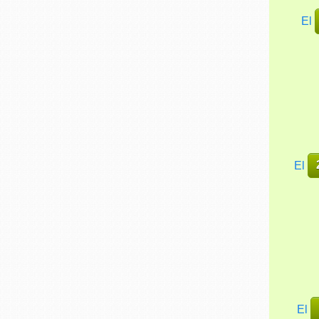
El
El
El