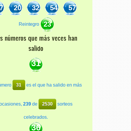
7
20
32
54
57
23
Reintegro
os números que más veces han
salido
31
número
31
es el que ha salido en más
ocasiones,
239
de
2530
sorteos
celebrados.
36