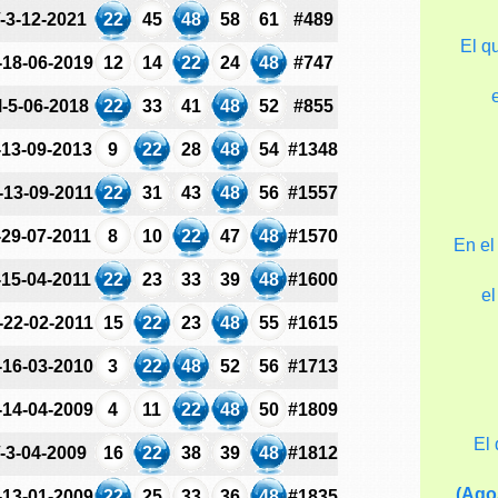
-3-12-2021
22
45
48
58
61
#489
El q
-18-06-2019
12
14
22
24
48
#747
-5-06-2018
22
33
41
48
52
#855
-13-09-2013
9
22
28
48
54
#1348
-13-09-2011
22
31
43
48
56
#1557
-29-07-2011
8
10
22
47
48
#1570
En el
-15-04-2011
22
23
33
39
48
#1600
e
-22-02-2011
15
22
23
48
55
#1615
-16-03-2010
3
22
48
52
56
#1713
-14-04-2009
4
11
22
48
50
#1809
El
-3-04-2009
16
22
38
39
48
#1812
(Ago
-13-01-2009
22
25
33
36
48
#1835