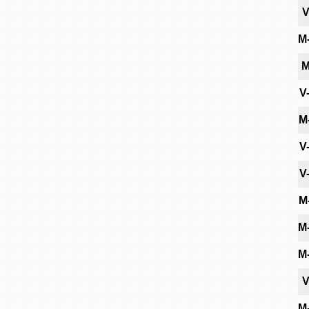
V
M
M
V
M
V
V
M
M
M
V
M