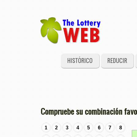
HISTÓRICO
REDUCIR
Compruebe su combinación favor
1
2
3
4
5
6
7
8