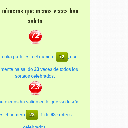
s números que menos veces han
salido
72
la otra parte está el número
72
, que
amente ha salido
20
veces de todos los
sorteos celebrados.
23
ue menos ha salido en lo que va de año
es el número
23
,
1
de
63
sorteos
celebrados.