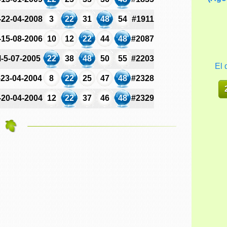
-22-04-2008
3
22
31
48
54
#1911
-15-08-2006
10
12
22
44
48
#2087
-5-07-2005
22
38
48
50
55
#2203
El 
-23-04-2004
8
22
25
47
48
#2328
-20-04-2004
12
22
37
46
48
#2329