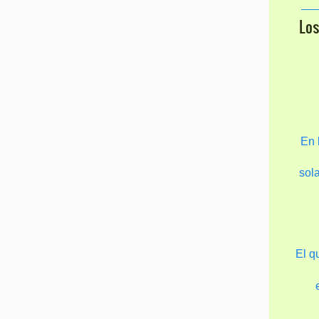
Lo
En 
sol
El q