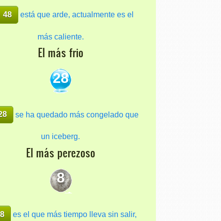
48
está que arde, actualmente es el
más caliente.
El más frio
28
28
se ha quedado más congelado que
un iceberg.
El más perezoso
8
8
es el que más tiempo lleva sin salir,