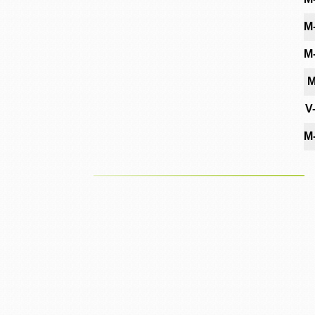
M
M
M
V
M