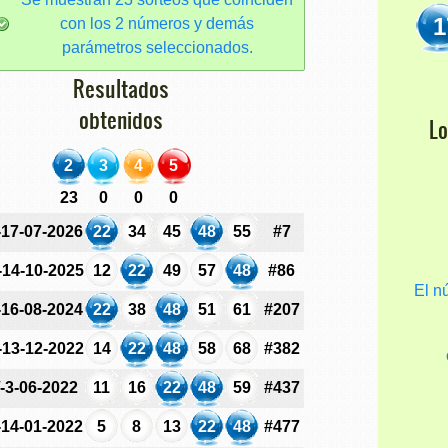
1
con los 2 números y demás
parámetros seleccionados.
Resultados
obtenidos
L
2
3
4
5
23
0
0
0
-17-07-2026
22
34
45
48
55
#7
-14-10-2025
12
22
49
57
48
#86
El 
-16-08-2024
22
38
48
51
61
#207
-13-12-2022
14
22
48
58
68
#382
-3-06-2022
11
16
22
48
59
#437
-14-01-2022
5
8
13
22
48
#477