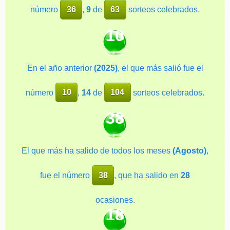
número
36
,
9
de
63
sorteos celebrados.
10
En el año anterior
(2025)
, el que más salió fue el
número
10
,
14
de
104
sorteos celebrados.
38
El que más ha salido de todos los meses
(Agosto)
,
fue el número
38
, que ha salido en
28
ocasiones.
18