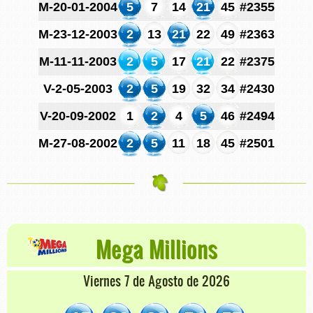
M-20-01-2004
5
7
14
21
45
#2355
M-23-12-2003
2
13
21
22
49
#2363
M-11-11-2003
2
5
17
21
22
#2375
V-2-05-2003
2
5
19
32
34
#2430
V-20-09-2002
1
2
4
5
46
#2494
M-27-08-2002
2
5
11
18
45
#2501
Mega Millions
Viernes 7 de Agosto de 2026