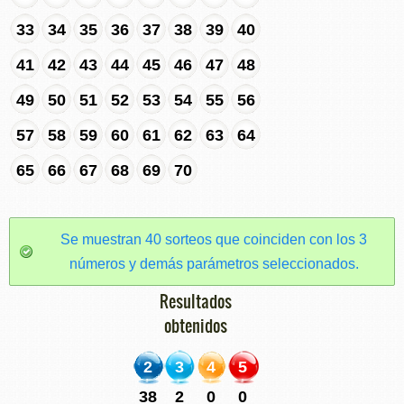
33
34
35
36
37
38
39
40
41
42
43
44
45
46
47
48
49
50
51
52
53
54
55
56
57
58
59
60
61
62
63
64
65
66
67
68
69
70
Se muestran 40 sorteos que coinciden con los 3
números y demás parámetros seleccionados.
Resultados
obtenidos
2
3
4
5
38
2
0
0