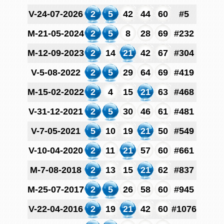
V-24-07-2026
2
5
42
44
60
#5
M-21-05-2024
2
5
8
28
69
#232
M-12-09-2023
2
14
21
42
67
#304
V-5-08-2022
2
5
29
64
69
#419
M-15-02-2022
2
4
15
21
63
#468
V-31-12-2021
2
5
30
46
61
#481
V-7-05-2021
5
10
19
21
50
#549
V-10-04-2020
2
11
21
57
60
#661
M-7-08-2018
2
13
15
21
62
#837
M-25-07-2017
2
5
26
58
60
#945
V-22-04-2016
2
19
21
42
60
#1076