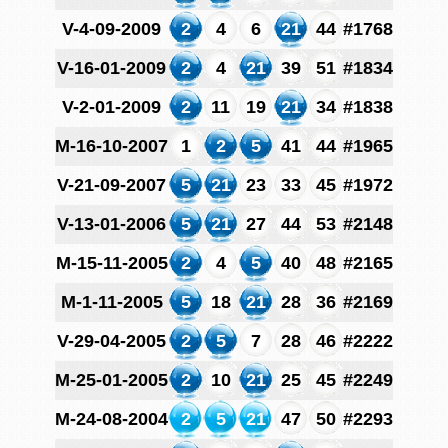
V-4-09-2009
2
4
6
21
44
#1768
V-16-01-2009
2
4
21
39
51
#1834
V-2-01-2009
2
11
19
21
34
#1838
M-16-10-2007
1
2
5
41
44
#1965
V-21-09-2007
5
21
23
33
45
#1972
V-13-01-2006
5
21
27
44
53
#2148
M-15-11-2005
2
4
5
40
48
#2165
M-1-11-2005
5
18
21
28
36
#2169
V-29-04-2005
2
5
7
28
46
#2222
M-25-01-2005
2
10
21
25
45
#2249
M-24-08-2004
2
5
21
47
50
#2293