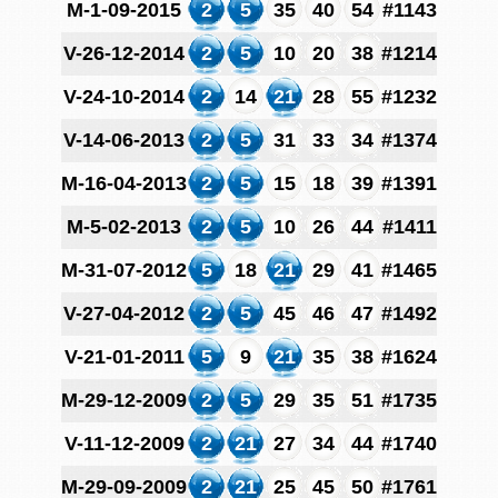
M-1-09-2015
2
5
35
40
54
#1143
V-26-12-2014
2
5
10
20
38
#1214
V-24-10-2014
2
14
21
28
55
#1232
V-14-06-2013
2
5
31
33
34
#1374
M-16-04-2013
2
5
15
18
39
#1391
M-5-02-2013
2
5
10
26
44
#1411
M-31-07-2012
5
18
21
29
41
#1465
V-27-04-2012
2
5
45
46
47
#1492
V-21-01-2011
5
9
21
35
38
#1624
M-29-12-2009
2
5
29
35
51
#1735
V-11-12-2009
2
21
27
34
44
#1740
M-29-09-2009
2
21
25
45
50
#1761