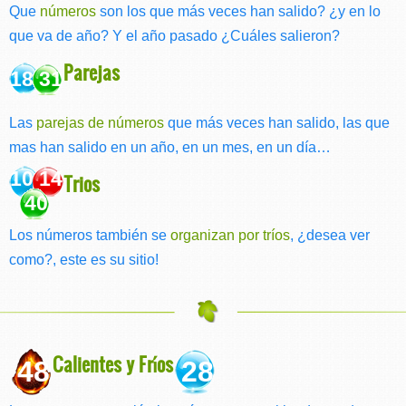
Que
números
son los que más veces han salido? ¿y en lo
que va de año? Y el año pasado ¿Cuáles salieron?
Parejas
18 31
Las
parejas de números
que más veces han salido, las que
mas han salido en un año, en un mes, en un día…
10 14
Trios
40
Los números también se
organizan por tríos
, ¿desea ver
como?, este es su sitio!
Calientes y Fríos
48
28