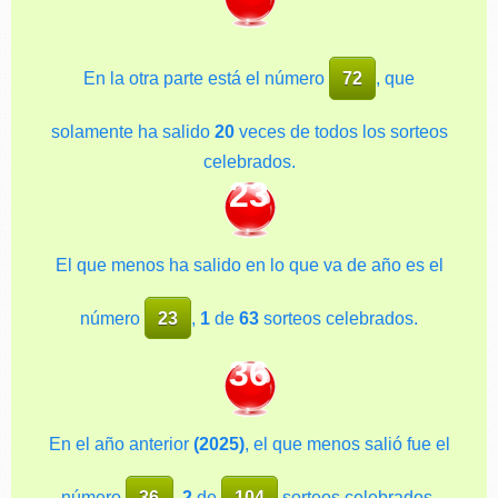
En la otra parte está el número
72
, que
solamente ha salido
20
veces de todos los sorteos
celebrados.
23
El que menos ha salido en lo que va de año es el
número
23
,
1
de
63
sorteos celebrados.
36
En el año anterior
(2025)
, el que menos salió fue el
número
36
,
2
de
104
sorteos celebrados.