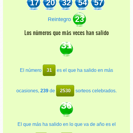
17
20
32
54
57
23
Reintegro
Los números que más veces han salido
31
El número
31
es el que ha salido en más
ocasiones,
239
de
2530
sorteos celebrados.
36
El que más ha salido en lo que va de año es el