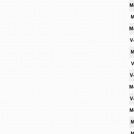
M
M
M
V
M
V
V
M
V
M
M
M