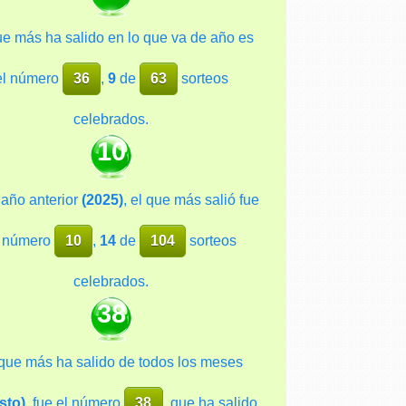
ue más ha salido en lo que va de año es
el número
36
,
9
de
63
sorteos
celebrados.
10
 año anterior
(2025)
, el que más salió fue
l número
10
,
14
de
104
sorteos
celebrados.
38
 que más ha salido de todos los meses
sto)
, fue el número
38
, que ha salido