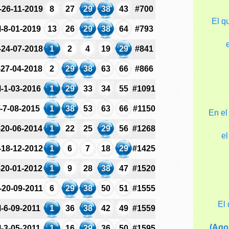
-26-11-2019
8
27
29
38
43
#700
El q
-8-01-2019
13
26
29
38
64
#793
-24-07-2018
1
2
4
19
29
#841
-27-04-2018
2
29
38
63
66
#866
-1-03-2016
1
29
33
34
55
#1091
-7-08-2015
1
38
53
63
66
#1150
En el
-20-06-2014
1
22
25
29
56
#1268
e
-18-12-2012
1
6
7
18
29
#1425
-20-01-2012
1
9
28
38
47
#1520
-20-09-2011
6
29
38
50
51
#1555
El
-6-09-2011
1
36
38
42
49
#1559
(Ago
-3-05-2011
1
16
29
36
50
#1595