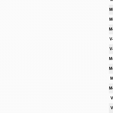
M
M
M
V
V
M
M
M
M
V
V