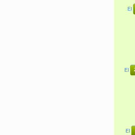
El
El
El