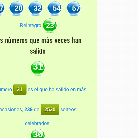
7
20
32
54
57
23
Reintegro
os números que más veces han
salido
31
número
31
es el que ha salido en más
ocasiones,
239
de
2530
sorteos
celebrados.
36