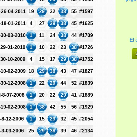
-26-04-2011
19
29
32
38
55
#1597
-18-01-2011
4
27
29
38
45
#1625
-30-03-2010
1
11
24
38
44
#1709
El 
-29-01-2010
1
10
22
23
38
#1726
-30-10-2009
4
15
17
29
38
#1752
-10-02-2009
18
29
38
43
47
#1827
-30-12-2008
1
22
29
44
52
#1839
-8-07-2008
1
20
22
29
41
#1889
-19-02-2008
1
38
42
55
56
#1929
-8-12-2006
1
15
29
32
45
#2054
-3-03-2006
25
29
38
39
46
#2134