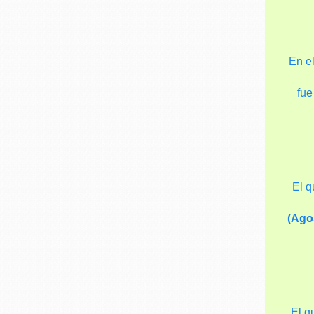
En e
fue
El q
(Ago
El q