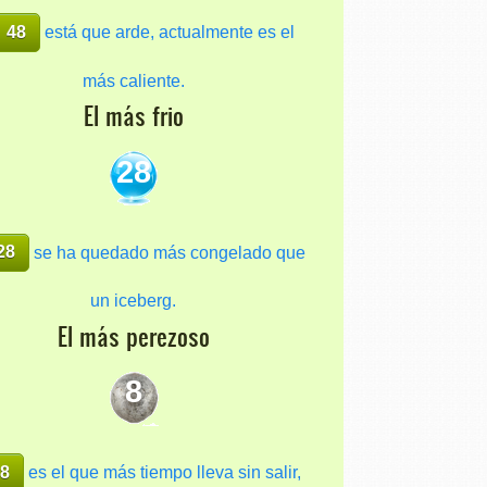
48
está que arde, actualmente es el
más caliente.
El más frio
28
28
se ha quedado más congelado que
un iceberg.
El más perezoso
8
8
es el que más tiempo lleva sin salir,