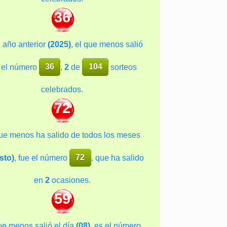
36
l año anterior
(2025)
, el que menos salió
 el número
36
,
2
de
104
sorteos
celebrados.
72
ue menos ha salido de todos los meses
sto)
, fue el número
72
, que ha salido
en
2
ocasiones.
59
ue menos salió el día
(08)
, es el número