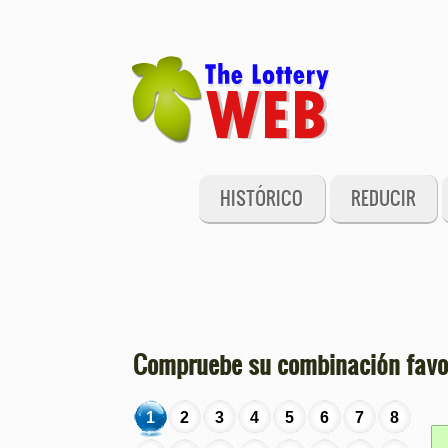
HISTÓRICO
REDUCIR
Compruebe su combinación favor
1
2
3
4
5
6
7
8