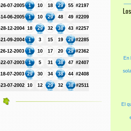
-26-07-2005
1
10
18
29
55
#2197
Lo
-14-06-2005
1
10
29
48
49
#2209
-28-12-2004
18
29
32
38
43
#2257
-21-09-2004
1
3
15
19
29
#2285
-26-12-2003
1
10
17
20
29
#2362
En 
-22-07-2003
1
5
31
38
47
#2407
sol
-18-07-2003
29
30
34
38
44
#2408
-23-07-2002
10
12
29
32
38
#2511
El q