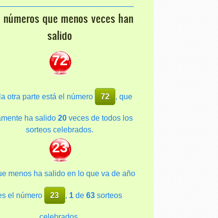
s números que menos veces han
salido
72
la otra parte está el número
72
, que
amente ha salido
20
veces de todos los
sorteos celebrados.
23
ue menos ha salido en lo que va de año
es el número
23
,
1
de
63
sorteos
celebrados.